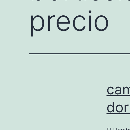
precio
cam
dor