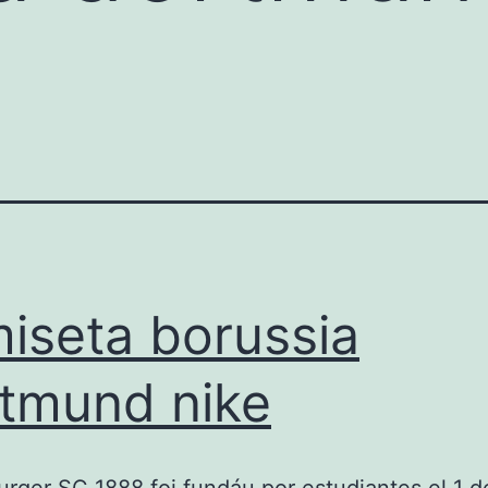
iseta borussia
tmund nike