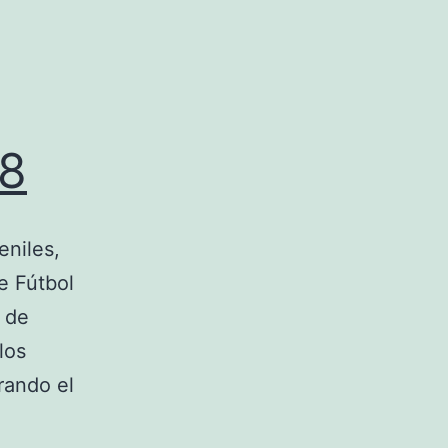
18
eniles,
e Fútbol
 de
los
rando el