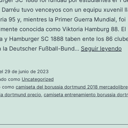
rger SC 1888 foi fundáu por estudiantes el 1 
 Darréu tuvo venceyos con un equipu xuvenil l
ria 95 y, mientres la Primer Guerra Mundial, foi
lmente conocida como Viktoria Hamburg 88. El
a y Hamburger SC 1888 taben ente los 86 club
ca
n la Deutscher Fußball-Bund…
Seguir leyendo
bo
do
el
29 de junio de 2023
ni
zado como
Uncategorized
do como
camiseta del borussia dortmund 2018 mercadolibre
ia dortmund precio
,
camiseta entrenamiento borussia dor