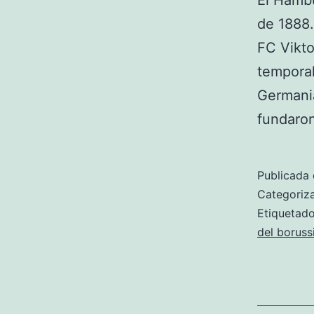
El Hambu
de 1888.
FC Vikto
tempora
Germani
fundaro
Publicada 
Categori
Etiqueta
del boruss