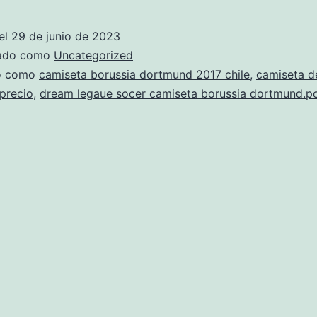
camiseta
del
el
29 de junio de 2023
borussia
zado como
Uncategorized
dortmund
do como
camiseta borussia dortmund 2017 chile
,
camiseta d
precio
,
dream legaue socer camiseta borussia dortmund.p
2018