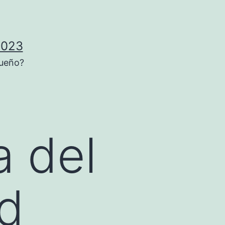
2023
sueño?
a del
d