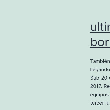
ult
bor
También 
llegand
Sub-20 
2017. Re
equipos 
tercer l