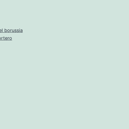
el borussia
ortero