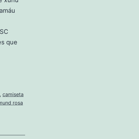
de xunu
lamáu
 SC
es que
miseta
russia
rtmund
ke
,
camiseta
tmund rosa