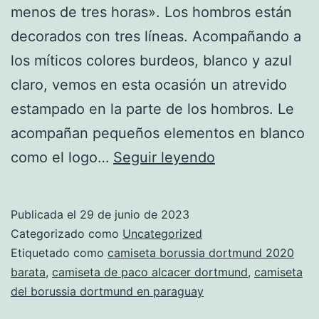
menos de tres horas». Los hombros están
decorados con tres líneas. Acompañando a
los míticos colores burdeos, blanco y azul
claro, vemos en esta ocasión un atrevido
estampado en la parte de los hombros. Le
acompañan pequeños elementos en blanco
camiseta
como el logo…
Seguir leyendo
nueva
equipacion
Publicada el
29 de junio de 2023
del
Categorizado como
Uncategorized
borussia
Etiquetado como
camiseta borussia dortmund 2020
barata
,
camiseta de paco alcacer dortmund
,
camiseta
dortmund
del borussia dortmund en paraguay
2016