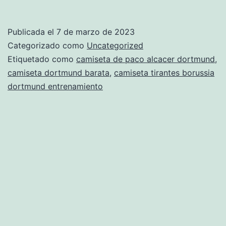
borussia
dortmund
Publicada el
7 de marzo de 2023
17
Categorizado como
Uncategorized
18
Etiquetado como
camiseta de paco alcacer dortmund
,
camiseta dortmund barata
,
camiseta tirantes borussia
dortmund entrenamiento