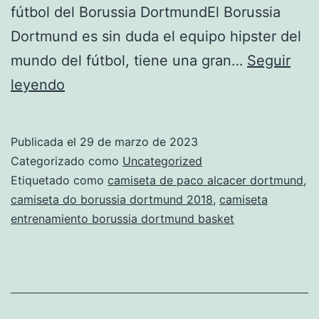
fútbol del Borussia DortmundEl Borussia
Dortmund es sin duda el equipo hipster del
mundo del fútbol, tiene una gran…
Seguir
camiseta
leyendo
negra
del
Publicada el
29 de marzo de 2023
borussia
Categorizado como
Uncategorized
dortmund
Etiquetado como
camiseta de paco alcacer dortmund
,
camiseta do borussia dortmund 2018
,
camiseta
2019
entrenamiento borussia dortmund basket