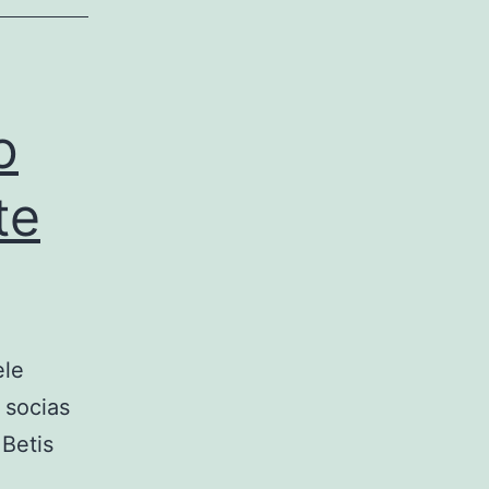
o
te
ele
 socias
 Betis