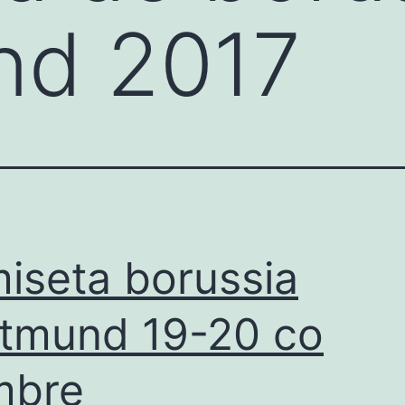
nd 2017
iseta borussia
tmund 19-20 co
mbre