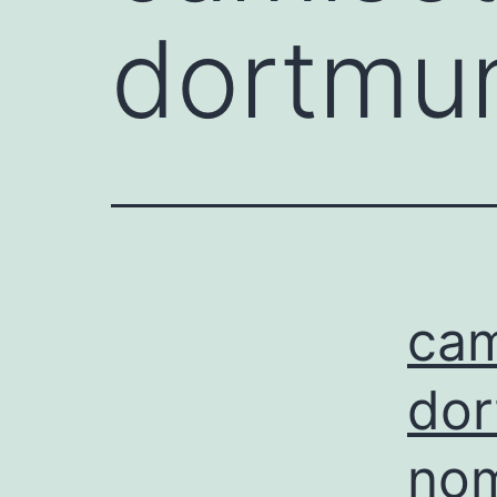
dortmu
cam
dor
no