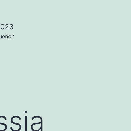
2023
sueño?
ssia