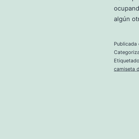
ocupando
algún ot
Publicada 
Categori
Etiqueta
camiseta 