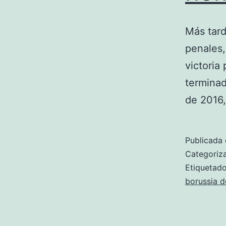
Más tard
penales,
victoria
terminad
de 2016,
Publicada 
Categori
Etiqueta
borussia 