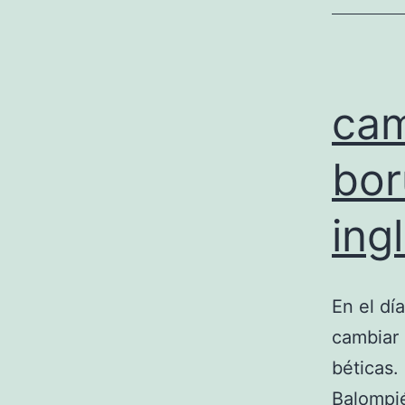
cam
bor
ing
En el dí
cambiar 
béticas.
Balompi