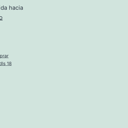
ida hacia
camiseta
o
entrenamiento
borussia
dortmund
corte
prar
dls 18
ingles