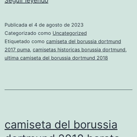
Seguir leyendo
20:
16
Publicada el
4 de agosto de 2023
Equipos
Categorizado como
Uncategorized
Recomendados
Etiquetado como
camiseta del borussia dortmund
2017 puma
,
camisetas historicas borussia dortmund
,
para
ultima camiseta del borussia dortmund 2018
el
modo
Carrera
camiseta del borussia