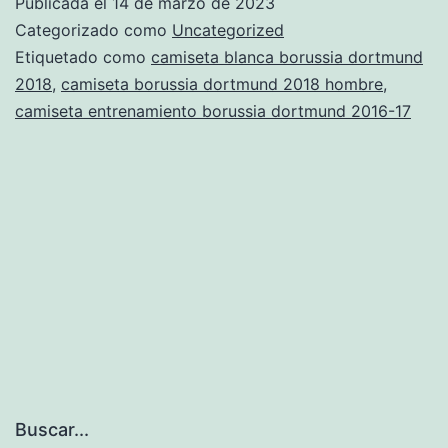
Publicada el
14 de marzo de 2023
dortmund
Categorizado como
Uncategorized
centenario
Etiquetado como
camiseta blanca borussia dortmund
2018
,
camiseta borussia dortmund 2018 hombre
,
camiseta entrenamiento borussia dortmund 2016-17
Buscar...