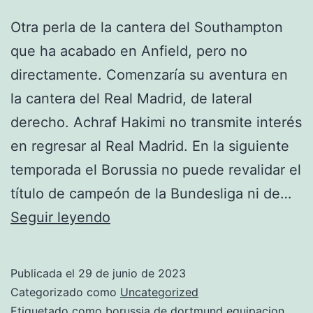
Otra perla de la cantera del Southampton
que ha acabado en Anfield, pero no
directamente. Comenzaría su aventura en
la cantera del Real Madrid, de lateral
derecho. Achraf Hakimi no transmite interés
en regresar al Real Madrid. En la siguiente
temporada el Borussia no puede revalidar el
título de campeón de la Bundesliga ni de…
camiseta
Seguir leyendo
del
dortmund
Publicada el
29 de junio de 2023
para
Categorizado como
Uncategorized
dream
Etiquetado como
borussia de dortmund equipacion