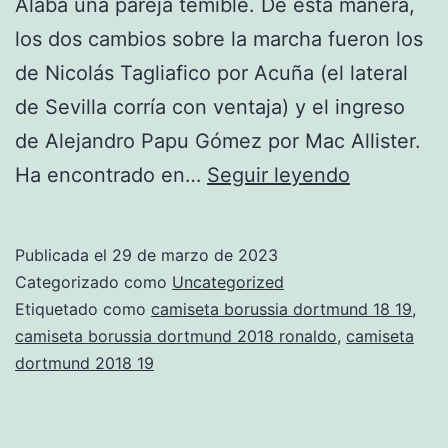
Alaba una pareja temible. De esta manera,
los dos cambios sobre la marcha fueron los
de Nicolás Tagliafico por Acuña (el lateral
de Sevilla corría con ventaja) y el ingreso
de Alejandro Papu Gómez por Mac Allister.
camiseta
Ha encontrado en…
Seguir leyendo
del
borussia
Publicada el
29 de marzo de 2023
dortmund
Categorizado como
Uncategorized
2014
Etiquetado como
camiseta borussia dortmund 18 19
,
camiseta borussia dortmund 2018 ronaldo
,
camiseta
y
dortmund 2018 19
2015