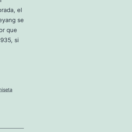
1
rada, el
meyang se
dor que
1935, si
iseta