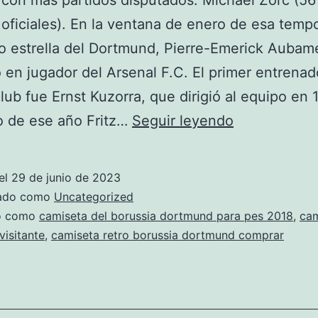
con más partidos disputados: Michael Zorc (56
 oficiales). En la ventana de enero de esa tempo
o estrella del Dortmund, Pierre-Emerick Auba
ó en jugador del Arsenal F.C. El primer entrena
club fue Ernst Kuzorra, que dirigió al equipo en 
camiseta
io de ese año Fritz…
Seguir leyendo
borussia
dortmund
el
29 de junio de 2023
2018
zado como
Uncategorized
chica
do como
camiseta del borussia dortmund para pes 2018
,
cam
isitante
,
camiseta retro borussia dortmund comprar