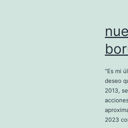
nue
bor
“Es mi ú
deseo qu
2013, se
acciones
aproxim
2023 co