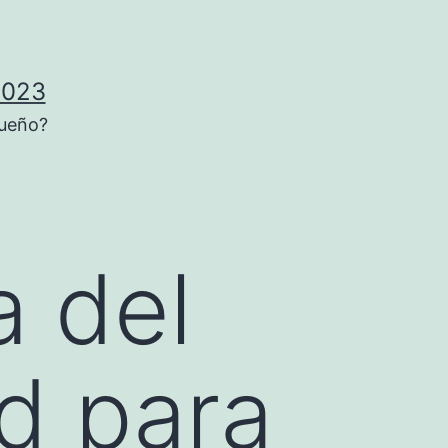
2023
sueño?
a del
d para