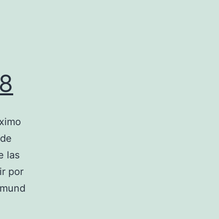
18
áximo
 de
e las
r por
rtmund
va