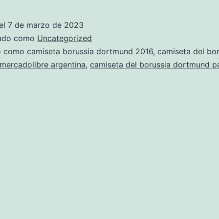
equ
del
el
7 de marzo de 2023
bor
zado como
Uncategorized
dor
do como
camiseta borussia dortmund 2016
,
camiseta del bor
mercadolibre argentina
,
camiseta del borussia dortmund p
201