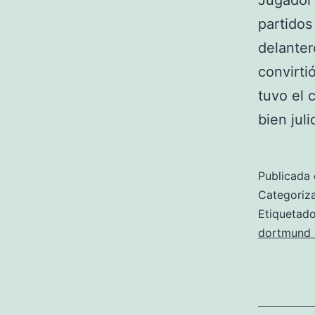
Jugador 
partidos
delanter
convirti
tuvo el 
bien jul
Publicada 
Categori
Etiqueta
dortmund v