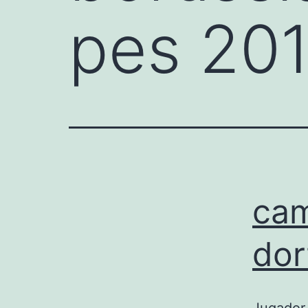
pes 20
cam
dor