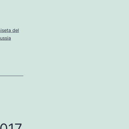
iseta del
ussia
017