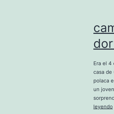
cam
dor
Era el 4
casa de 
polaca e
un joven
sorpren
leyendo