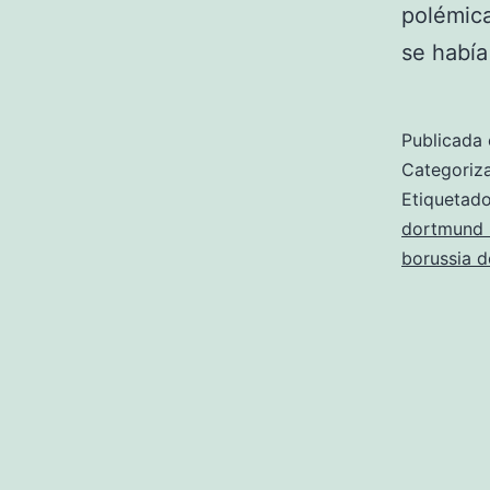
polémica
se había
Publicada 
Categori
Etiqueta
dortmund 
borussia 