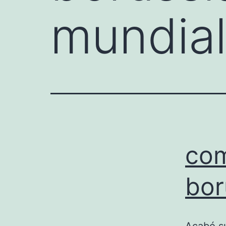
mundial
com
bor