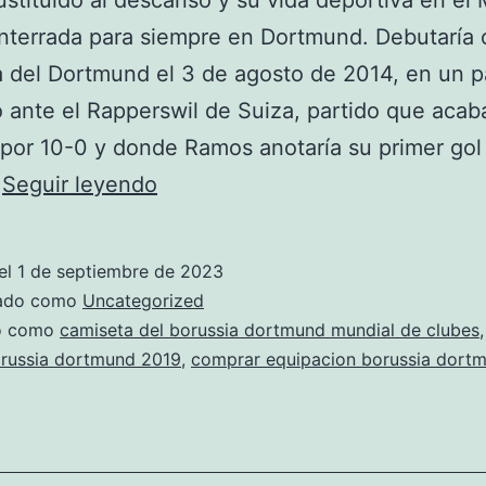
stituido al descanso y su vida deportiva en el 
terrada para siempre en Dortmund. Debutaría 
 del Dortmund el 3 de agosto de 2014, en un p
 ante el Rapperswil de Suiza, partido que acab
por 10-0 y donde Ramos anotaría su primer gol
comprar
…
Seguir leyendo
nueva
camiseta
el
1 de septiembre de 2023
borussia
zado como
Uncategorized
dortmund
do como
camiseta del borussia dortmund mundial de clubes
orussia dortmund 2019
,
comprar equipacion borussia dort
2018