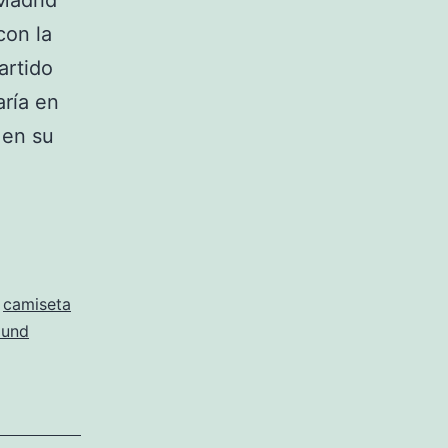
Madrid
con la
artido
aría en
 en su
,
camiseta
mund