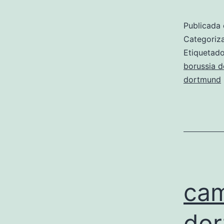
Publicada 
Categori
Etiqueta
borussia 
dortmund
cam
dor