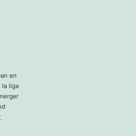
ban en
la liga
emerger
nd
r