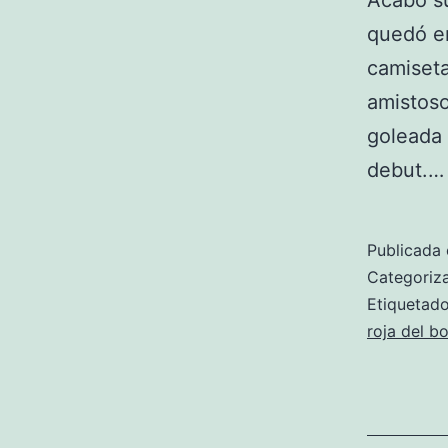
Acabó su
quedó en
camiseta
amistoso
goleada 
debut.
Publicada 
Categori
Etiqueta
roja del b