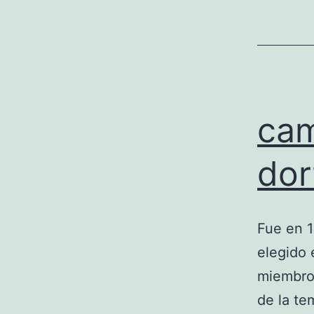
cam
dor
Fue en 
elegido 
miembro 
de la te