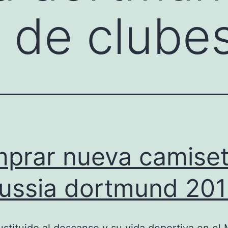
 de clube
prar nueva camise
ussia dortmund 20