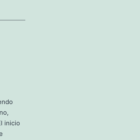
iendo
no,
 inicio
e