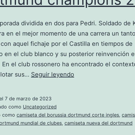
orada dividida en dos para Pedri. Soldado de 
a en el mejor momento de una carrera un tant
 con aquel fichaje por el Castilla en tiempos de
 en el club blanco y su posterior reinvención e
En el club rossonero ha encontrado el context
camiseta
plotar sus…
Seguir leyendo
borussia
dortmund
el
7 de marzo de 2023
champions
zado como
Uncategorized
2017
do como
camiseta del borussia dortmund corte ingles
,
camis
dortmund mundial de clubes
,
camiseta nueva del dortmund