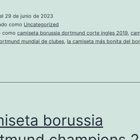
del
borussia
el
29 de junio de 2023
dortmund
zado como
Uncategorized
cuanto
do como
camiseta borussia dortmund corte ingles 2019
,
cam
dortmund mundial de clubes
,
la camiseta más bonita del bor
vale
iseta borussia
tmund champions 2