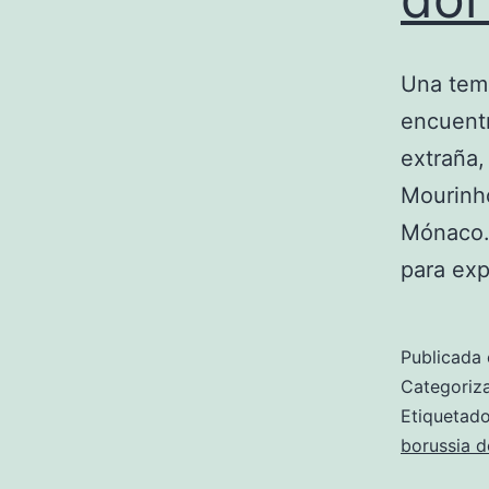
Una temp
encuentr
extraña,
Mourinho
Mónaco. 
para ex
Publicada 
Categori
Etiqueta
borussia 