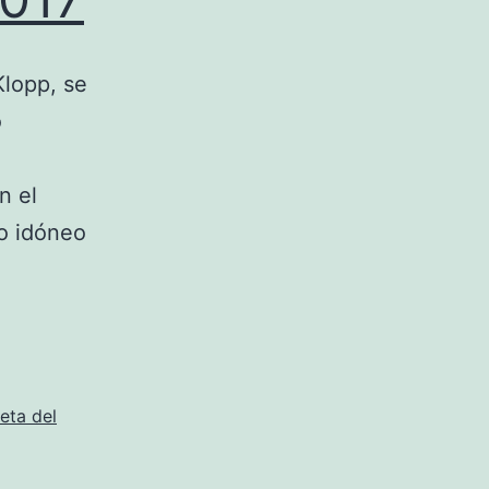
Klopp, se
o
n el
o idóneo
eta del