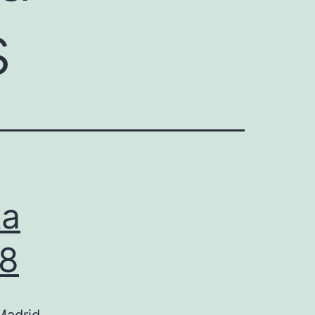
s
ta
18