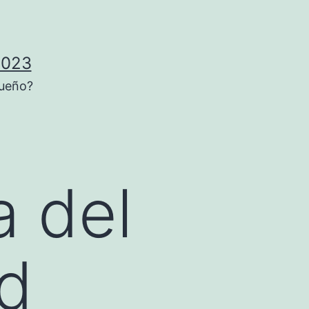
2023
sueño?
a del
d