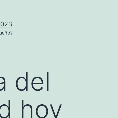
2023
sueño?
a del
d hoy