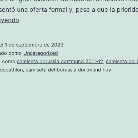
sentó una oferta formal y, pese a que la priori
marcus
leyendo
dortmund
camiseta
el
1 de septiembre de 2023
zado como
Uncategorized
do como
camiseta borussia dortmund 2011-12
,
camiseta del 
decathlon
,
camiseta del borussia dortmund hoy