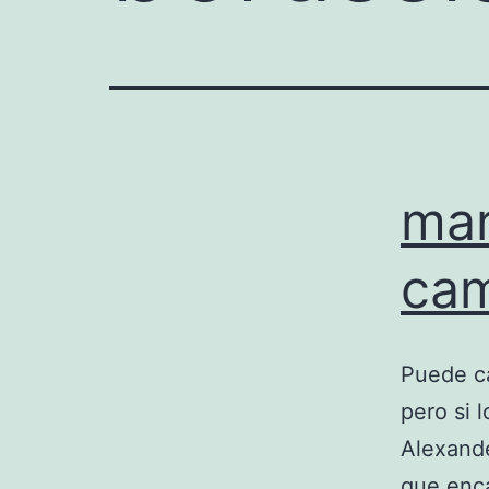
mar
cam
Puede ca
pero si 
Alexande
que enc