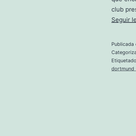
club pre
Seguir 
Publicada 
Categori
Etiqueta
dortmund 