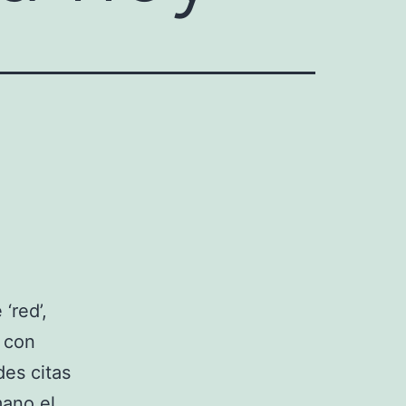
‘red’,
á con
des citas
ano el