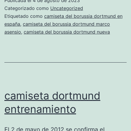
Publicada el
4 de agosto de 2023
2018
Categorizado como
Uncategorized
coral
Etiquetado como
camiseta del borussia dortmund en
españa
,
camiseta del borussia dortmund marco
asensio
,
camiseta del borussia dortmund nueva
camiseta dortmund
entrenamiento
El 2 de mayo de 2012 se confirma el