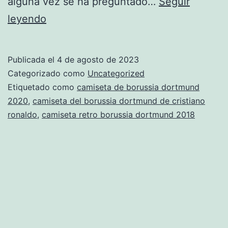
alguna vez se ha preguntado…
Seguir
Así
leyendo
ha
Evolucionado
Publicada el
4 de agosto de 2023
el
Categorizado como
Uncategorized
Uniforme
Etiquetado como
camiseta de borussia dortmund
2020
,
camiseta del borussia dortmund de cristiano
Del
ronaldo
,
camiseta retro borussia dortmund 2018
Borussia
Dortmund