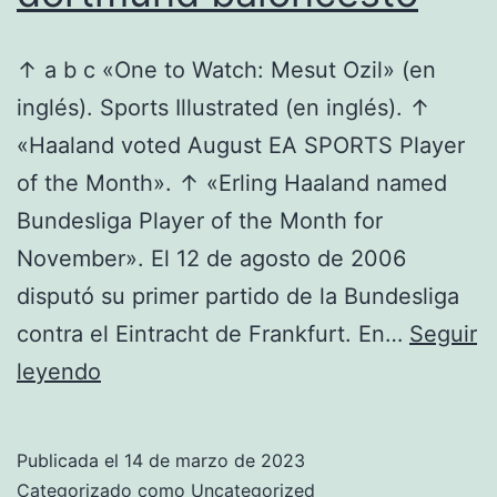
↑ a b c «One to Watch: Mesut Ozil» (en
inglés). Sports Illustrated (en inglés). ↑
«Haaland voted August EA SPORTS Player
of the Month». ↑ «Erling Haaland named
Bundesliga Player of the Month for
November». El 12 de agosto de 2006
disputó su primer partido de la Bundesliga
contra el Eintracht de Frankfurt. En…
Seguir
camiseta
leyendo
del
borussia
Publicada el
14 de marzo de 2023
dortmund
Categorizado como
Uncategorized