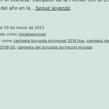
camiseta
 del año en la…
Seguir leyendo
del
borussia
el
29 de marzo de 2023
dortmund
zado como
Uncategorized
2017
do como
camiseta borussia dortmund 2019 liga
,
camiseta de
2019-20
,
camiseta del borussia dortmund morada
puma