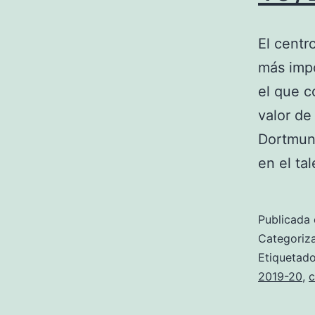
El centr
más impo
el que c
valor de
Dortmun
en el ta
Publicada 
Categori
Etiqueta
2019-20
,
c