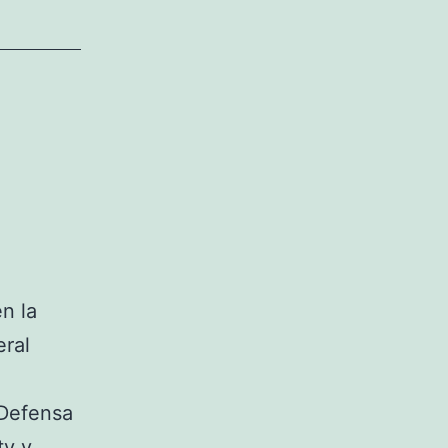
n la
eral
 Defensa
ty y