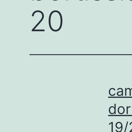
20
cam
dor
19/