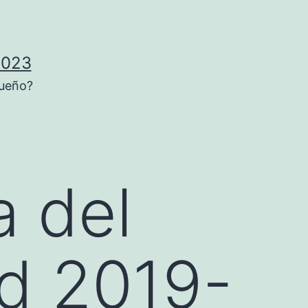
2023
sueño?
a del
d 2019-