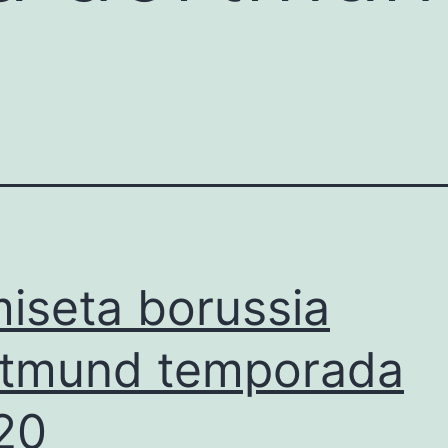
iseta borussia
tmund temporada
20