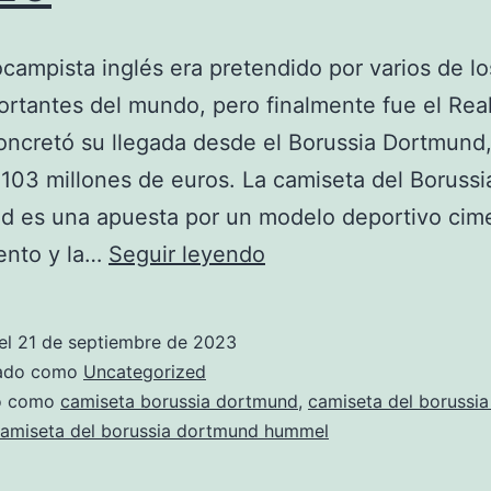
ocampista inglés era pretendido por varios de l
rtantes del mundo, pero finalmente fue el Rea
oncretó su llegada desde el Borussia Dortmund,
 103 millones de euros. La camiseta del Borussi
d es una apuesta por un modelo deportivo cim
camiseta
lento y la…
Seguir leyendo
borussia
dortmund
el
21 de septiembre de 2023
temporada
zado como
Uncategorized
19/20
do como
camiseta borussia dortmund
,
camiseta del borussi
amiseta del borussia dortmund hummel