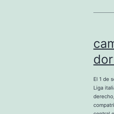
cam
dor
El 1 de 
Liga ita
derecho,
compatri
central 