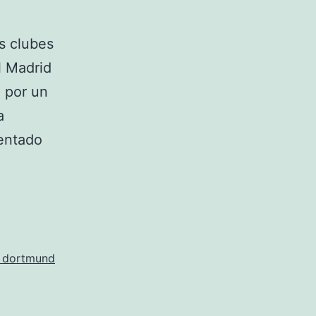
os clubes
l Madrid
 por un
a
entado
a dortmund