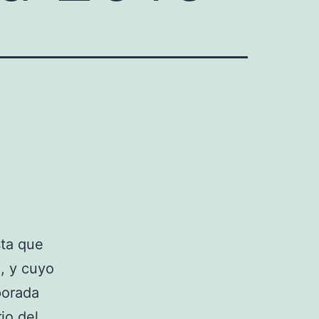
sta que
, y cuyo
porada
io del