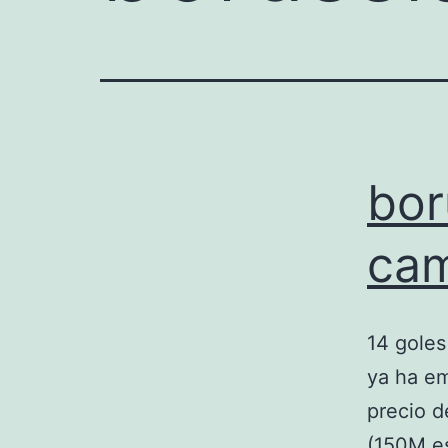
bor
cam
14 goles
ya ha em
precio 
(150M es