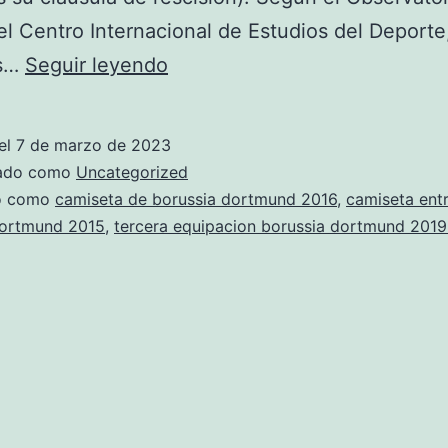
el Centro Internacional de Estudios del Deporte,
borussia
es…
Seguir leyendo
dortmund
camiseta
el
7 de marzo de 2023
1997
zado como
Uncategorized
do como
camiseta de borussia dortmund 2016
,
camiseta ent
dortmund 2015
,
tercera equipacion borussia dortmund 2019