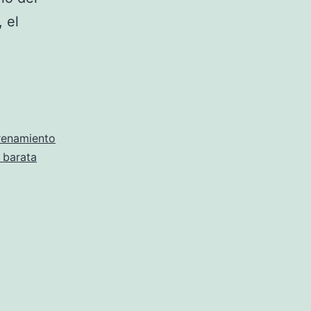
 el
renamiento
 barata