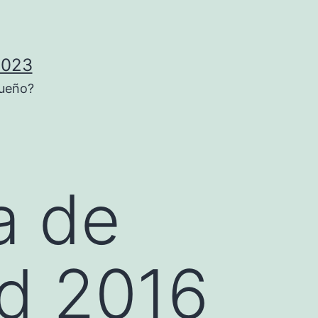
2023
sueño?
a de
d 2016