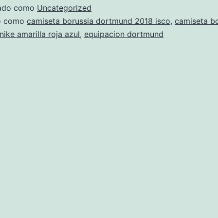
zado como
Uncategorized
do como
camiseta borussia dortmund 2018 isco
,
camiseta bo
ike amarilla roja azul
,
equipacion dortmund