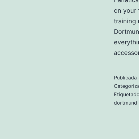
Fanatics
on your 
training
Dortmund
everythi
accesso
Publicada 
Categori
Etiqueta
dortmund n