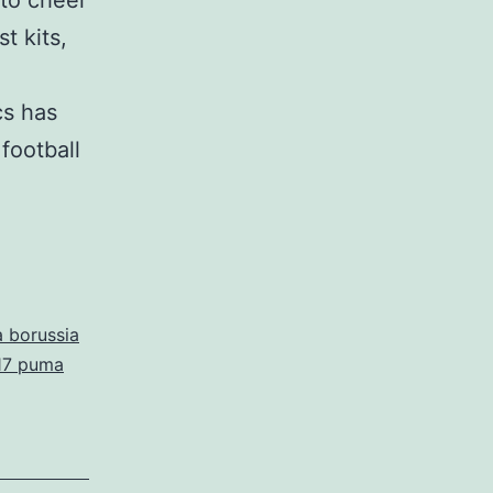
 to cheer
t kits,
cs has
football
sia
mund
acion
 borussia
17 puma