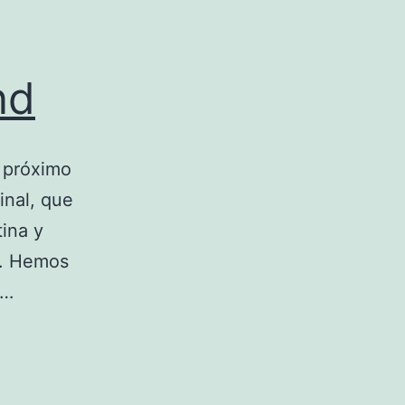
nd
l próximo
inal, que
ina y
ar. Hemos
s…