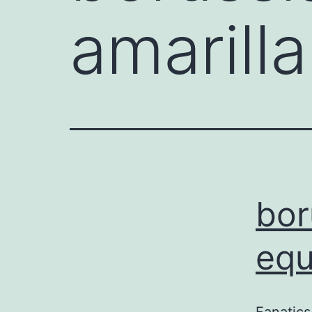
amarilla
bor
equ