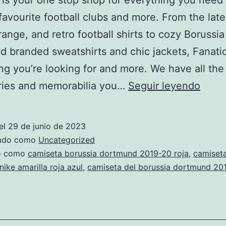
 is your one stop shop for everything you need
favourite football clubs and more. From the lates
 range, and retro football shirts to cozy Borussia
 branded sweatshirts and chic jackets, Fanati
ng you’re looking for and more. We have all the 
borus
ries and memorabilia you…
Seguir leyendo
dort
equip
el
29 de junio de 2023
2024
zado como
Uncategorized
2023
do como
camiseta borussia dortmund 2019-20 roja
,
camiseta
ike amarilla roja azul
,
camiseta del borussia dortmund 20