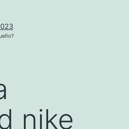
2023
sueño?
a
d nike