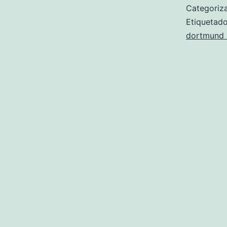
Categori
Etiqueta
dortmund n