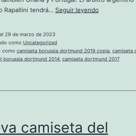
camiseta
 Rapallini tendrá…
Seguir leyendo
del
borussia
el
29 de marzo de 2023
dortmund
zado como
Uncategorized
original
do como
camiseta borussia dortmund 2019 copia
,
camiseta 
el borussia dortmund 2014
,
camiseta dortmund 2017
mercadolibre
va camiseta del