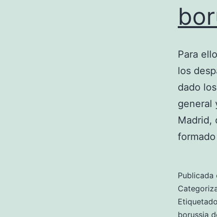
bor
Para ell
los desp
dado los
general 
Madrid, 
formado
Publicada 
Categori
Etiqueta
borussia d