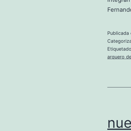
Fernando
Publicada 
Categori
Etiqueta
arquero d
nue