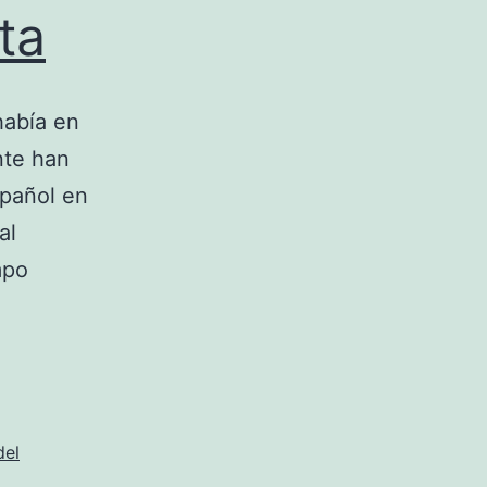
ta
había en
nte han
spañol en
al
mpo
del