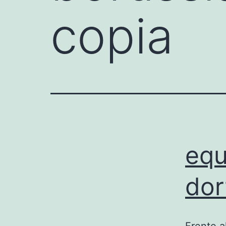
copia
equ
do