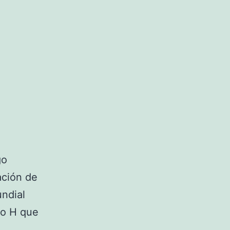
go
ación de
undial
po H que