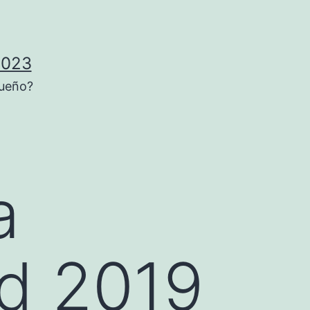
2023
sueño?
a
d 2019