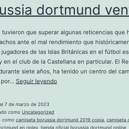
ussia dortmund ven
o tuvieron que superar algunas reticencias que 
achos ante el mal rendimiento que históricame
 jugadores de las Islas Británicas en el fútbol e
y en el club de la Castellana en particular. El Re
durante siete años, ha tenido un centro del ca
nueva
 por…
Seguir leyendo
camiseta
del
el
7 de marzo de 2023
borussia
zado como
Uncategorized
dortmund
do como
camiseta borussia dortmund 2019 copia
,
camiseta 
ortmund en ripley
,
tienda oficial borussia dortmund online