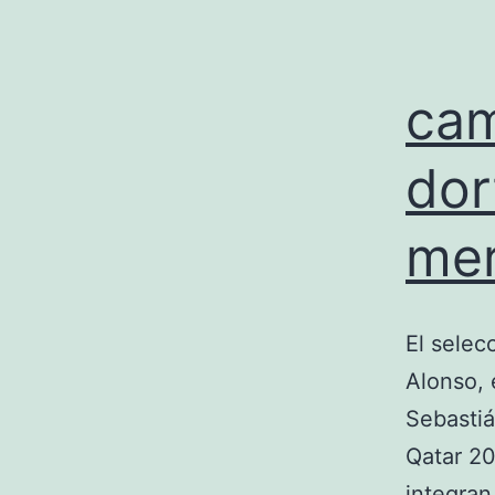
cam
dor
mer
El selec
Alonso, 
Sebastiá
Qatar 20
integran