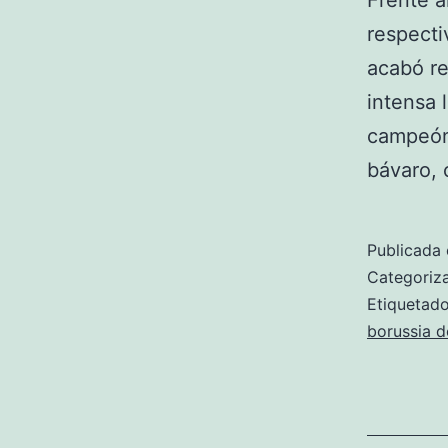
Frente a
respecti
acabó re
intensa 
campeón 
bávaro, 
Publicada 
Categori
Etiqueta
borussia 