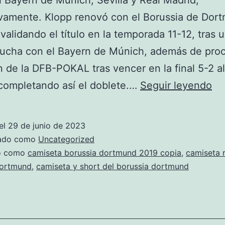
l Bayern de Múnich, Sevilla y Real Madrid,
vamente. Klopp renovó con el Borussia de Dor
validando el título en la temporada 11-12, tras 
lucha con el Bayern de Múnich, además de pro
de la DFB-POKAL tras vencer en la final 5-2 a
eq
completando así el doblete.…
Seguir leyendo
de
bo
el
29 de junio de 2023
do
zado como
Uncategorized
20
do como
camiseta borussia dortmund 2019 copia
,
camiseta 
dortmund
,
camiseta y short del borussia dortmund