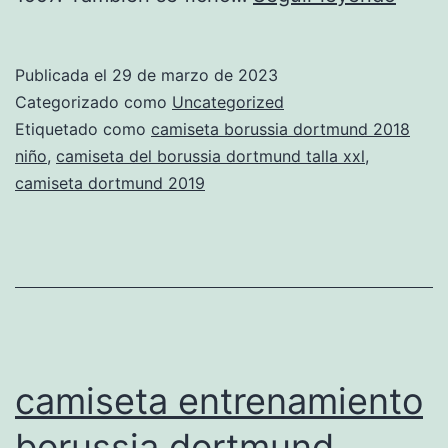
del
borus
Publicada el
29 de marzo de 2023
dort
Categorizado como
Uncategorized
2019
Etiquetado como
camiseta borussia dortmund 2018
niño
,
camiseta del borussia dortmund talla xxl
,
barat
camiseta dortmund 2019
camiseta entrenamiento
borussia dortmund