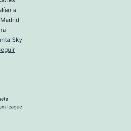
adores
lían a
 Madrid
ra
punta Sky
Seguir
seta
am league