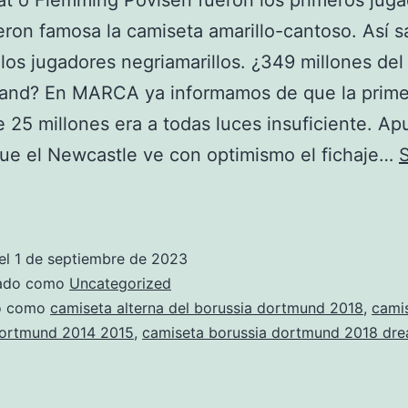
t o Flemming Povlsen fueron los primeros jug
eron famosa la camiseta amarillo-cantoso. Así sa
 los jugadores negriamarillos. ¿349 millones del
land? En MARCA ya informamos de que la prime
e 25 millones era a todas luces insuficiente. A
ue el Newcastle ve con optimismo el fichaje…
camiseta
entrenamiento
borussia
el
1 de septiembre de 2023
dortmund
zado como
Uncategorized
precio
do como
camiseta alterna del borussia dortmund 2018
,
cami
dortmund 2014 2015
,
camiseta borussia dortmund 2018 dre