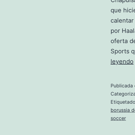
Chapuisa
que hici
calentar
por Haa
oferta d
Sports q
leyendo
Publicada 
Categori
Etiqueta
borussia 
soccer