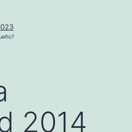
2023
sueño?
a
d 2014