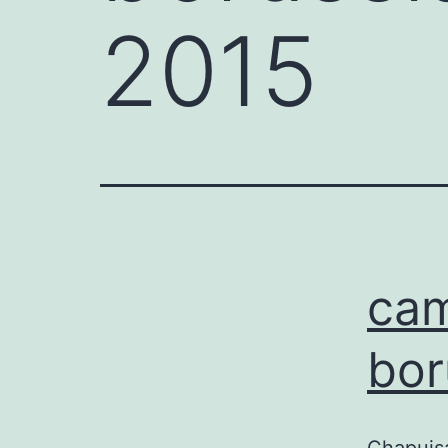
2015
cam
bor