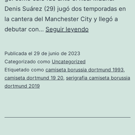
Denis Suárez (29) jugó dos temporadas en
la cantera del Manchester City y llegó a
equipacion
debutar con…
Seguir leyendo
de
borussia
Publicada el
29 de junio de 2023
dortmund
Categorizado como
Uncategorized
amarilla
Etiquetado como
camiseta borussia dortmund 1993
,
camiseta dortmund 19 20
,
serigrafia camiseta borussia
dortmund 2019