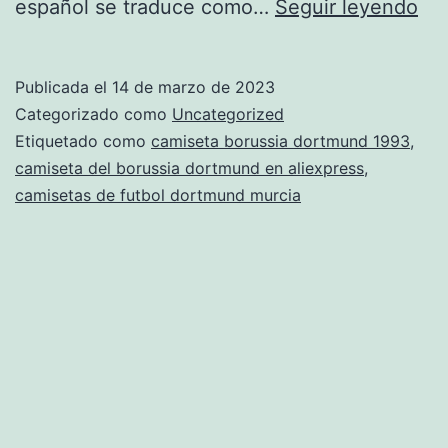
do
español se traduce como…
Seguir leyendo
ser
la
Publicada el
14 de marzo de 2023
ca
Categorizado como
Uncategorized
del
Etiquetado como
camiseta borussia dortmund 1993
,
camiseta del borussia dortmund en aliexpress
,
bor
camisetas de futbol dortmund murcia
do
en
ma