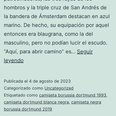
hombros y la triple cruz de San Andrés de
la bandera de Ámsterdam destacan en azul
marino. De hecho, su equipación por aquel
entonces era blaugrana, como la del
masculino, pero no podían lucir el escudo.
“Aquí, para abrir camino” es…
Seguir
Jude
leyendo
Bellingham,
Nuevo
Publicada el
4 de agosto de 2023
Jugador
Categorizado como
Uncategorized
Del
Etiquetado como
camiseta borussia dortmund 1993
,
camiseta dortmund blanca negra
,
camiseta negra
Real
borussia dortmund 2019
Madrid