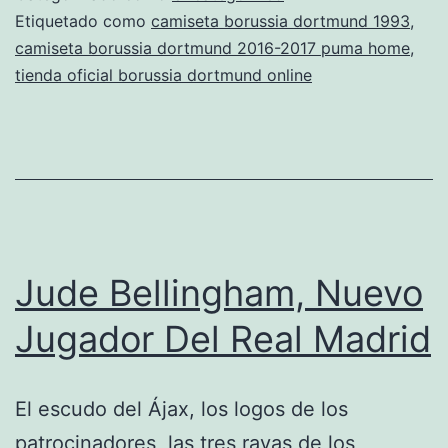
a
Etiquetado como
camiseta borussia dortmund 1993
,
camiseta borussia dortmund 2016-2017 puma home
,
por
tienda oficial borussia dortmund online
la
13
Jude Bellingham, Nuevo
Jugador Del Real Madrid
El escudo del Ájax, los logos de los
patrocinadores, las tres rayas de los