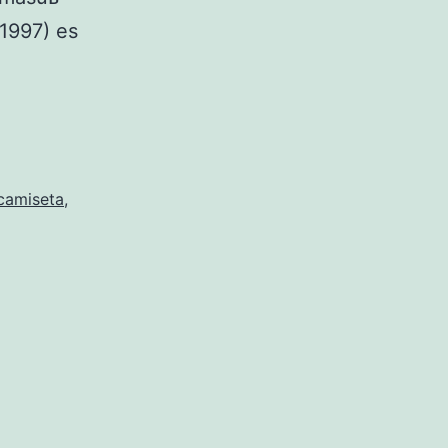
1997) es
camiseta
,