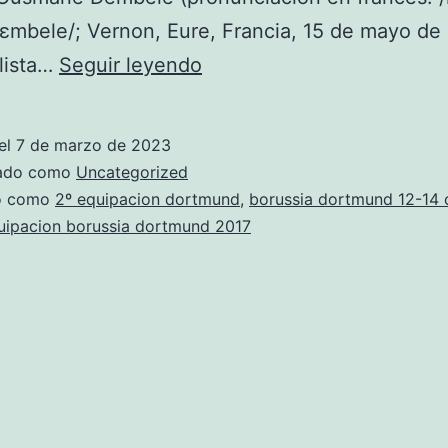
mbele/; Vernon, Eure, Francia, 15 de mayo de 
camiseta
lista…
Seguir leyendo
coral
del
el
7 de marzo de 2023
borussia
zado como
Uncategorized
dortmund
do como
2º equipacion dortmund
,
borussia dortmund 12-14 
uipacion borussia dortmund 2017