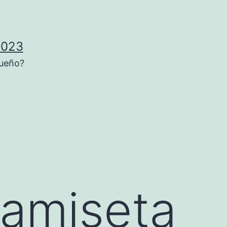
2023
sueño?
a
amiseta