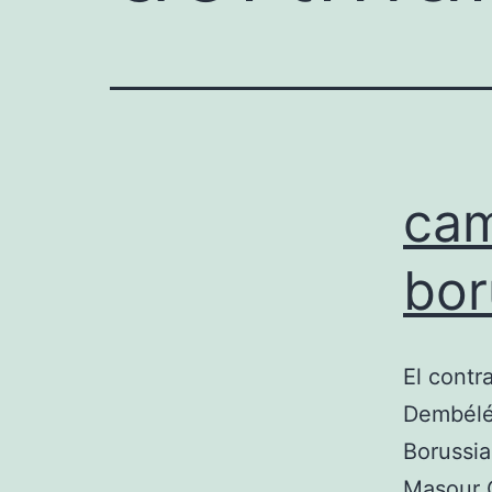
cam
bor
El contr
Dembélé 
Borussia
Masour 