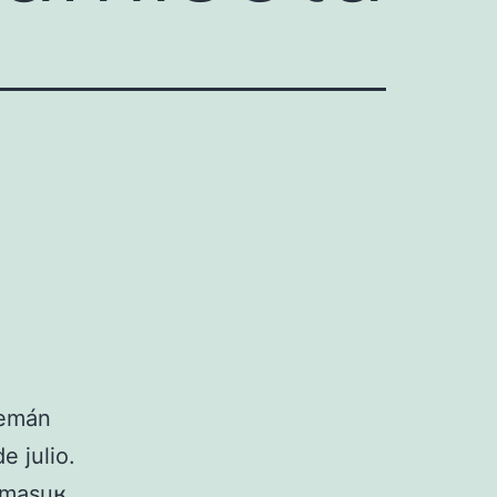
lemán
e julio.
/masuʁ