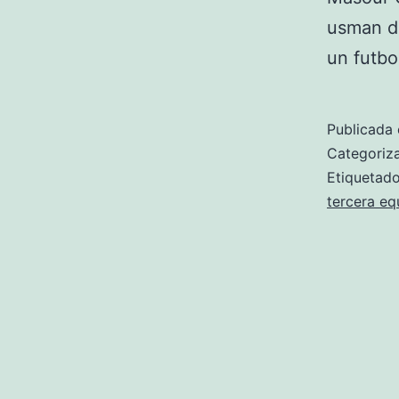
usman dɛ
un futbo
Publicada 
Categori
Etiqueta
tercera eq