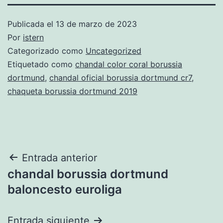
Publicada el
13 de marzo de 2023
Por
istern
Categorizado como
Uncategorized
Etiquetado como
chandal color coral borussia
dortmund
,
chandal oficial borussia dortmund cr7
,
chaqueta borussia dortmund 2019
Navegación
Entrada anterior
chandal borussia dortmund
de
baloncesto euroliga
entradas
Entrada siguiente