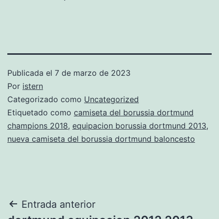
Publicada el
7 de marzo de 2023
Por
istern
Categorizado como
Uncategorized
Etiquetado como
camiseta del borussia dortmund
champions 2018
,
equipacion borussia dortmund 2013
,
nueva camiseta del borussia dortmund baloncesto
Navegación
Entrada anterior