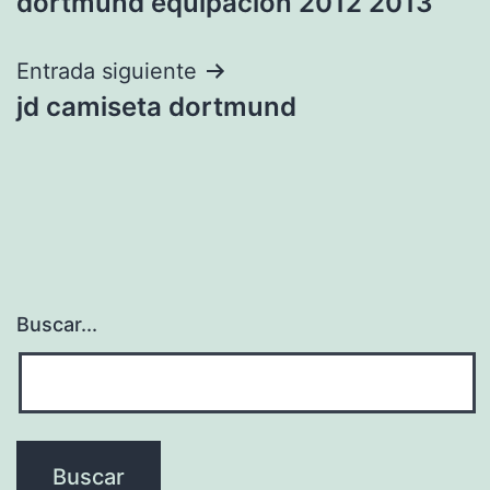
dortmund equipacion 2012 2013
de
entradas
Entrada siguiente
jd camiseta dortmund
Buscar...