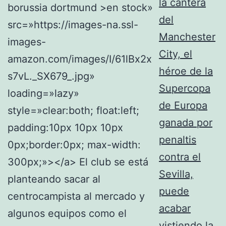
la cantera
del
Manchester
City, el
héroe de la
Supercopa
de Europa
ganada por
penaltis
contra el
Sevilla,
puede
acabar
vistiendo la