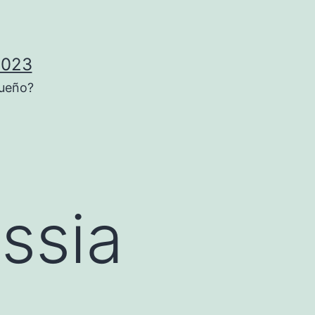
2023
sueño?
ssia