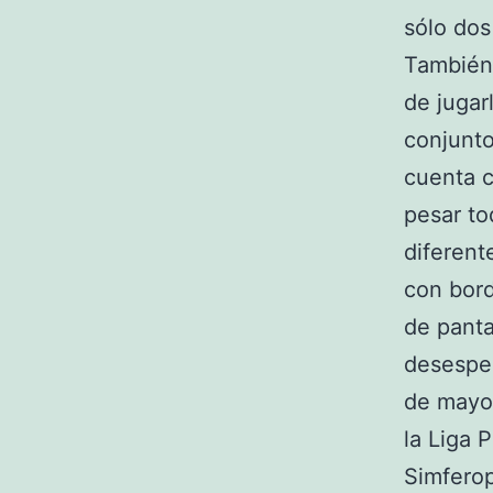
sólo dos
También 
de jugar
conjunto
cuenta c
pesar to
diferen
con bord
de panta
desesper
de mayo 
la Liga 
Simferop