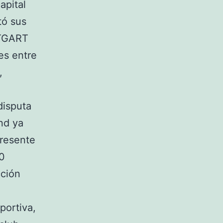
apital
tó sus
TTGART
es entre
,
disputa
nd ya
presente
10
cción
portiva,