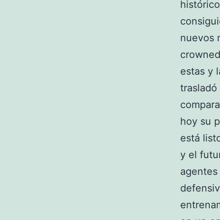
históric
consigui
nuevos 
crowned
estas y 
trasladó
compara
hoy su p
está lis
y el futu
agentes 
defensiv
entrenam