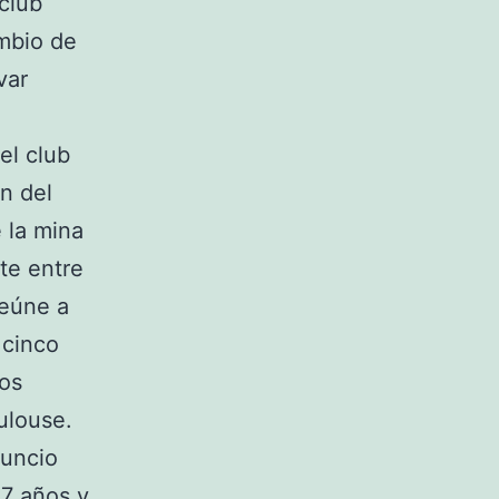
club
ambio de
var
el club
en del
 la mina
ste entre
reúne a
 cinco
los
ulouse.
nuncio
17 años y