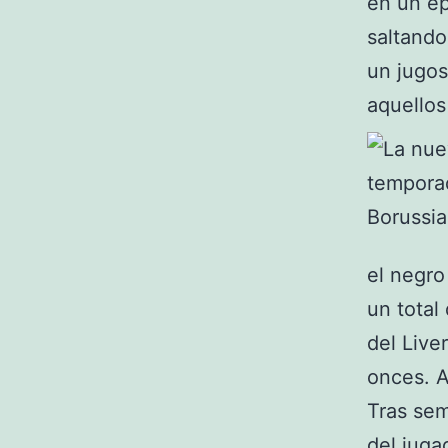
en un ep
saltando
un jugos
aquellos
el negro
un total
del Live
onces. A
Tras sem
del juga