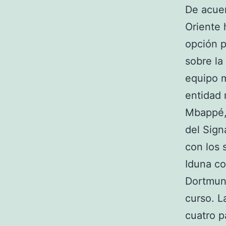
De acuer
Oriente 
opción p
sobre la
equipo m
entidad 
Mbappé, 
del Sign
con los 
Iduna c
Dortmun
curso. L
cuatro p