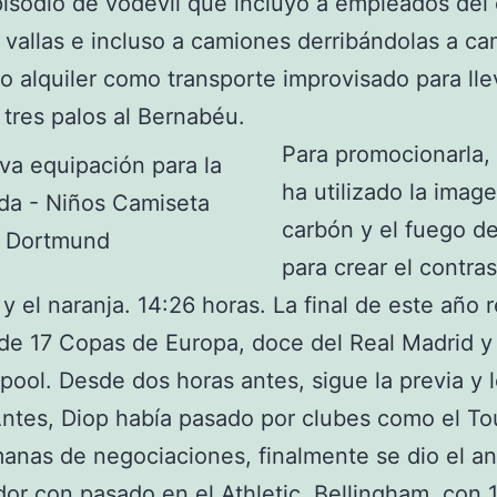
isodio de vodevil que incluyó a empleados del 
 vallas e incluso a camiones derribándolas a c
o alquiler como transporte improvisado para lle
 tres palos al Bernabéu.
Para promocionarla, 
ha utilizado la imag
carbón y el fuego de
para crear el contra
 y el naranja. 14:26 horas. La final de este año 
 de 17 Copas de Europa, doce del Real Madrid y
rpool. Desde dos horas antes, sigue la previa y 
ntes, Diop había pasado por clubes como el To
anas de negociaciones, finalmente se dio el a
dor con pasado en el Athletic. Bellingham, con 