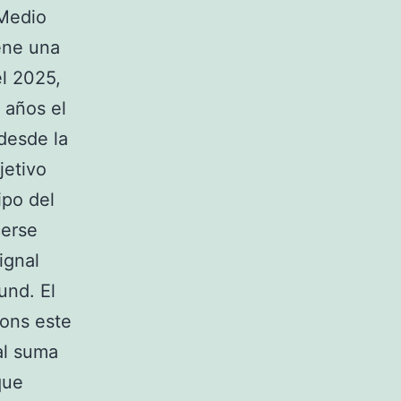
 Medio
ene una
el 2025,
 años el
 desde la
jetivo
ipo del
cerse
ignal
und. El
ons este
al suma
que