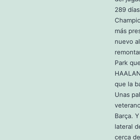
289 días
Champio
más pres
nuevo al
remontar
Park qu
HAALAND
que la b
Unas pal
veterano
Barça. Y
lateral 
cerca de