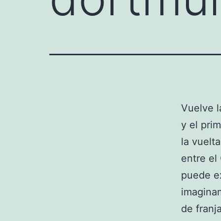
Vuelve 
y el pri
la vuelt
entre el
puede ex
imagina
de franj