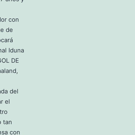
dor con
te de
ocará
nal Iduna
 GOL DE
aland,
ada del
r el
tro
o tan
nsa con