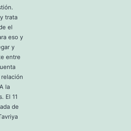
tión.
y trata
de el
ara eso y
egar y
te entre
cuenta
 relación
A la
. El 11
rada de
Tavriya