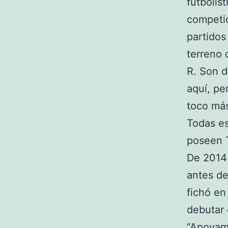
futbolís
competic
partidos
terreno 
R. Son d
aquí, pe
toco más
Todas es
poseen T
De 2014 
antes de
fichó en
debutar 
“Apoyamo