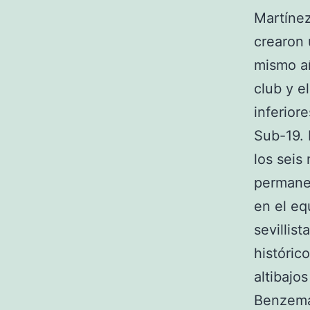
Martínez
crearon 
mismo añ
club y e
inferior
Sub-19. 
los seis
permanen
en el eq
sevillist
históric
altibajo
Benzema