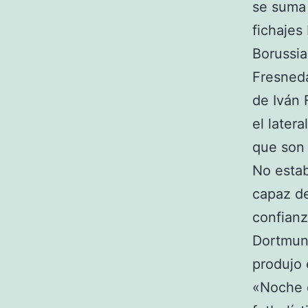
se suma 
fichajes
Borussia
Fresneda
de Iván 
el latera
que son 
No estab
capaz de
confianz
Dortmund
produjo 
«Noche d