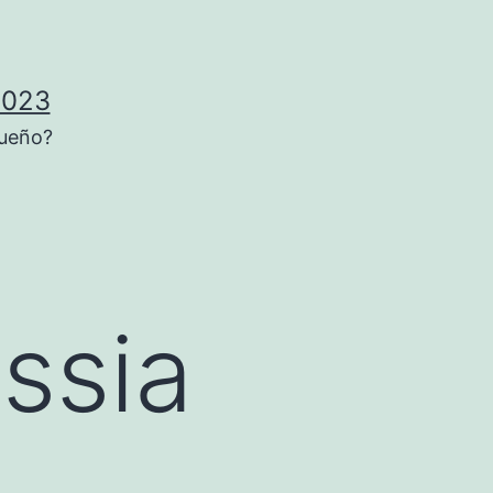
2023
sueño?
ssia