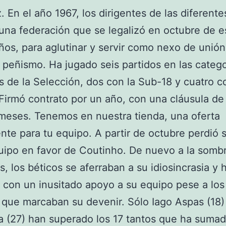
. En el año 1967, los dirigentes de las diferent
una federación que se legalizó en octubre de e
os, para aglutinar y servir como nexo de unión
l peñismo. Ha jugado seis partidos en las catego
es de la Selección, dos con la Sub-18 y cuatro c
Firmó contrato por un año, con una cláusula de 
 meses. Tenemos en nuestra tienda, una oferta
te para tu equipo. A partir de octubre perdió s
uipo en favor de Coutinho. De nuevo a la sombr
as, los béticos se aferraban a su idiosincrasia y
o con un inusitado apoyo a su equipo pese a lo
s que marcaban su devenir. Sólo Iago Aspas (18)
 (27) han superado los 17 tantos que ha sumad