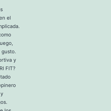
os
en el
mplicada.
 como
juego,
 gusto.
rtiva y
RI FIT?
rtado
epinero
 y
gos.
e los