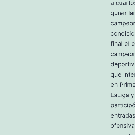
a cuarto
quien la
campeona
condicio
final el
campeona
deportiv
que inte
en Prime
LaLiga y
particip
entradas
ofensiva