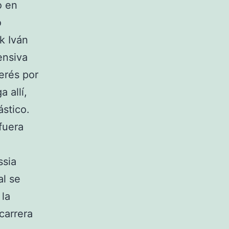
o en
o
k Iván
ensiva
erés por
 allí,
ástico.
fuera
ssia
al se
 la
carrera