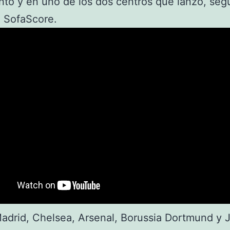
ntó y en uno de los dos centros que lanzó, seg
 SofaScore.
adrid, Chelsea, Arsenal, Borussia Dortmund y 