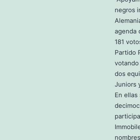
negros i
Alemania
agenda d
181 voto
Partido 
votando 
dos equi
Juniors 
En ellas
decimocu
particip
Immobile
nombres 