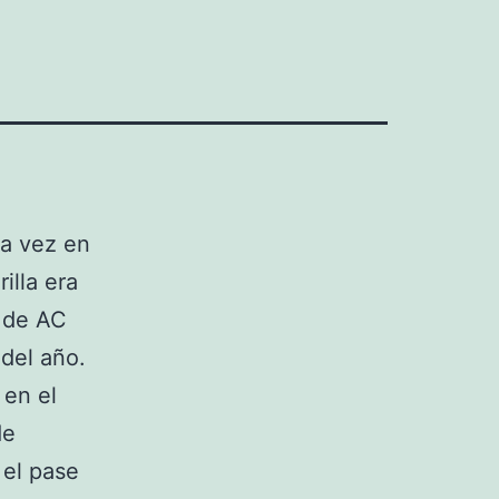
ra vez en
illa era
s de AC
 del año.
 en el
de
 el pase