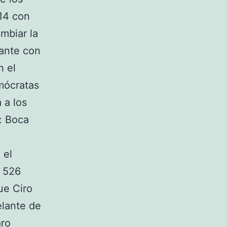
14 con
mbiar la
lante con
n el
mócratas
 a los
: Boca
 el
s 526
ue Ciro
elante de
aro