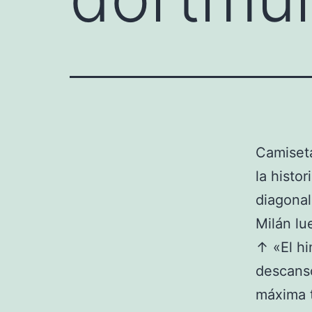
Camiseta
la histor
diagonal
Milán lu
↑ «El hi
descanso
máxima t