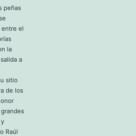
es peñas
se
 entre el
rías
on la
salida a
u sitio
a de los
 honor
s grandes
 y
o Raúl