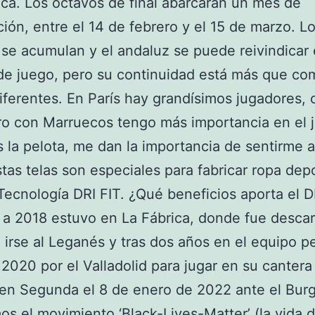
tica. Los octavos de final abarcarán un mes de
ión, entre el 14 de febrero y el 15 de marzo. L
 se acumulan y el andaluz se puede reivindicar 
de juego, pero su continuidad está más que co
iferentes. En París hay grandísimos jugadores,
ro con Marruecos tengo más importancia en el 
 la pelota, me dan la importancia de sentirme a
tas telas son especiales para fabricar ropa depo
ecnología DRI FIT. ¿Qué beneficios aporta el D
a 2018 estuvo en La Fábrica, donde fue desca
 irse al Leganés y tras dos años en el equipo p
 2020 por el Valladolid para jugar en su cantera
en Segunda el 8 de enero de 2022 ante el Bur
s el movimiento ‘Black-Lives-Matter’ (la vida d