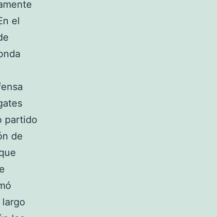
camente
En el
de
ronda
fensa
gates
o partido
ón de
 que
ve
umó
 largo