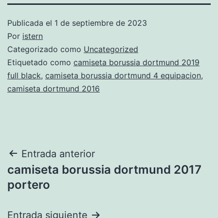
Publicada el
1 de septiembre de 2023
Por
istern
Categorizado como
Uncategorized
Etiquetado como
camiseta borussia dortmund 2019
full black
,
camiseta borussia dortmund 4 equipacion
,
camiseta dortmund 2016
Navegación
Entrada anterior
camiseta borussia dortmund 2017
de
portero
entradas
Entrada siguiente