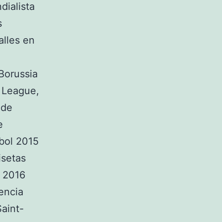
dialista
s
alles en
Borussia
 League,
 de
e
bol 2015
isetas
5 2016
encia
aint-