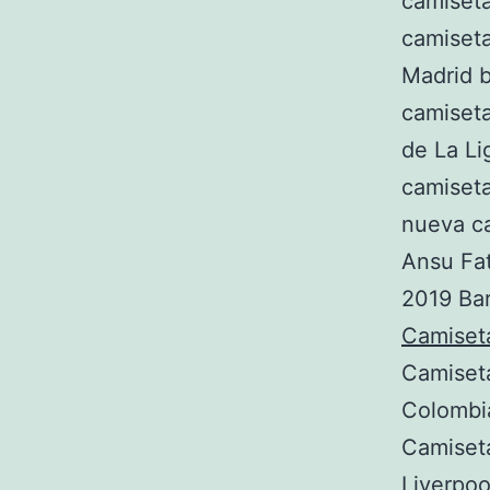
camiseta
camiseta
Madrid b
camiseta
de La Li
camiseta
nueva ca
Ansu Fat
2019 Ba
Camiset
Camiset
Colombi
Camiset
Liverpo