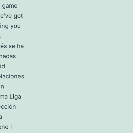
he game
we’ve got
hing you
.
lés se ha
rnadas
id
 Naciones
en
ima Liga
ección
a
ne l