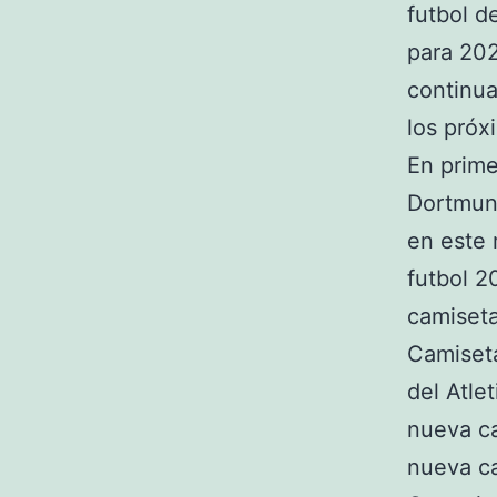
futbol d
para 202
continua
los próx
En prime
Dortmund
en este 
futbol 
camiseta
Camiset
del Atle
nueva ca
nueva ca