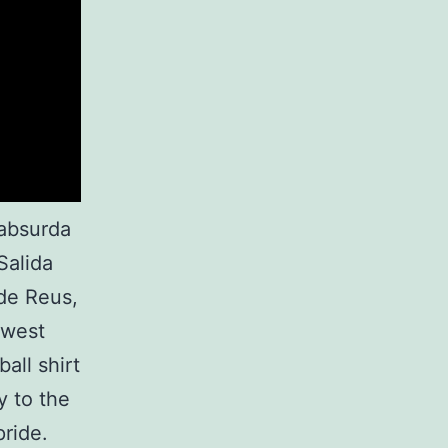
 absurda
Salida
 de Reus,
ewest
all shirt
y to the
ride.