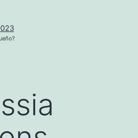
2023
sueño?
ssia
ons