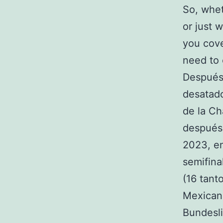
So, whet
or just 
you cove
need to 
Después 
desatado
de la Ch
después 
2023, en
semifina
(16 tant
Mexicana
Bundesl