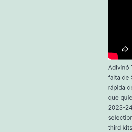
Adivinó 
falta de
rápida d
que quie
2023-24 
selectio
third ki