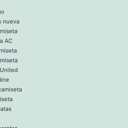
ao
as nueva
amiseta
ta AC
miseta
amiseta
United
dine
camiseta
iseta
atas