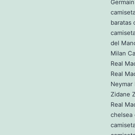
Germain
camiseta
baratas 
camiseta
del Man
Milan C
Real Ma
Real Ma
Neymar 
Zidane Z
Real Mad
chelsea
camiseta