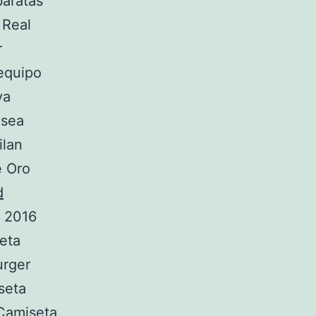
baratas
 Real
r
 equipo
va
lsea
ilan
e Oro
d
 2016
eta
urger
seta
Camiseta