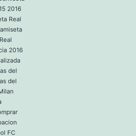
15 2016
ta Real
Camiseta
Real
cia 2016
alizada
as del
as del
Milan
a
omprar
pacion
bol FC