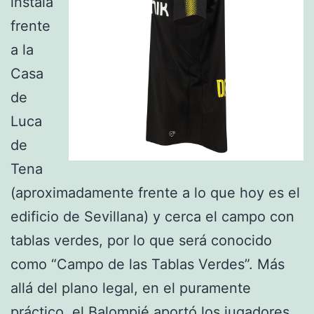
instala
frente
a la
Casa
de
Luca
de
Tena
(aproximadamente frente a lo que hoy es el
edificio de Sevillana) y cerca el campo con
tablas verdes, por lo que será conocido
como “Campo de las Tablas Verdes”. Más
allá del plano legal, en el puramente
práctico, el Balompié aportó los jugadores,