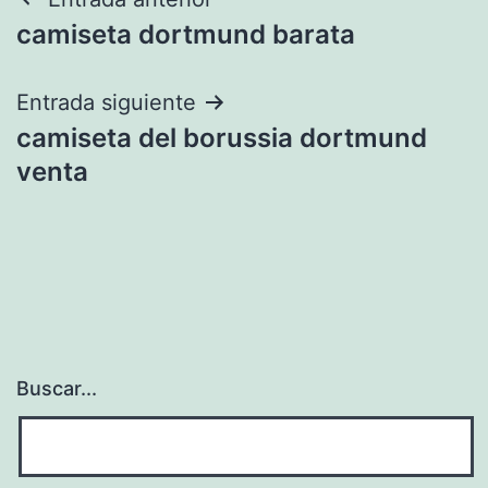
Navegación
camiseta dortmund barata
de
entradas
Entrada siguiente
camiseta del borussia dortmund
venta
Buscar...