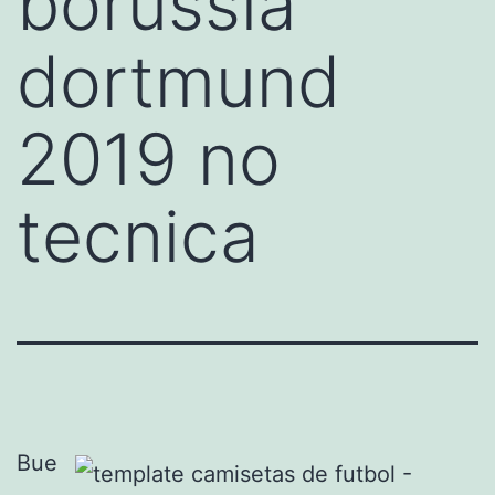
borussia
dortmund
2019 no
tecnica
Bue