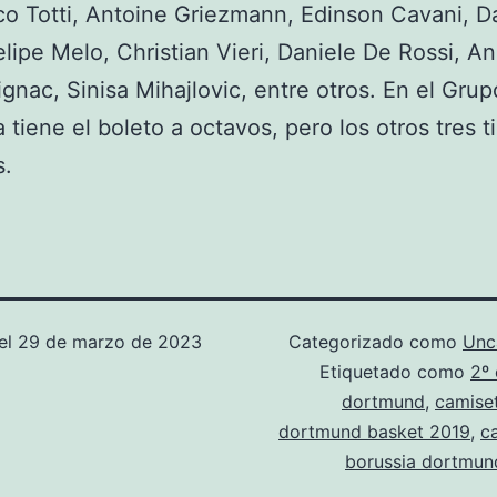
o Totti, Antoine Griezmann, Edinson Cavani, D
elipe Melo, Christian Vieri, Daniele De Rossi, A
ignac, Sinisa Mihajlovic, entre otros. En el Grup
a tiene el boleto a octavos, pero los otros tres 
s.
el
29 de marzo de 2023
Categorizado como
Unc
Etiquetado como
2º
dortmund
,
camise
dortmund basket 2019
,
c
borussia dortmun