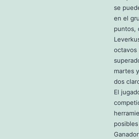
se puede
en el gr
puntos, 
Leverkus
octavos 
superado
martes y
dos clar
El jugad
competic
herramie
posibles
Ganador 