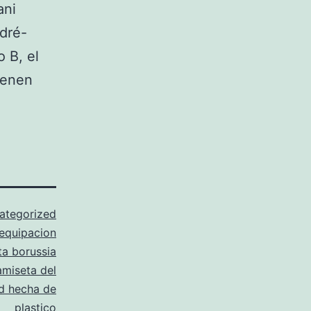
ani
ndré-
o B, el
tienen
ategorized
 equipacion
ta borussia
amiseta del
d hecha de
plastico