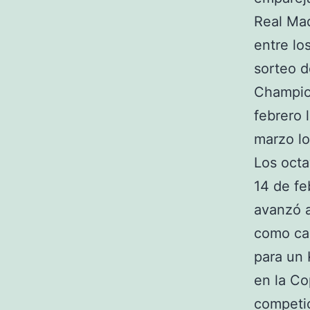
Real Mad
entre lo
sorteo d
Champion
febrero l
marzo lo
Los octa
14 de fe
avanzó a
como ca
para un 
en la Co
competic