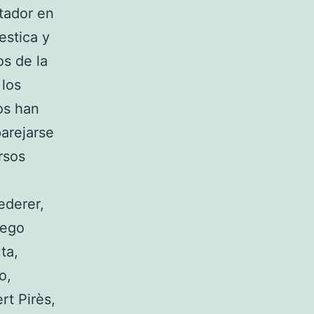
tador en
estica y
s de la
 los
vos han
arejarse
rsos
ederer,
iego
ta,
o,
t Pirès,