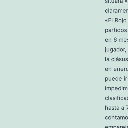
situará 
clarame
«El Rojo
partidos
en 6 mes
jugador,
la clásu
en enero
puede ir
impedime
clasific
hasta a 
contamos
empareja