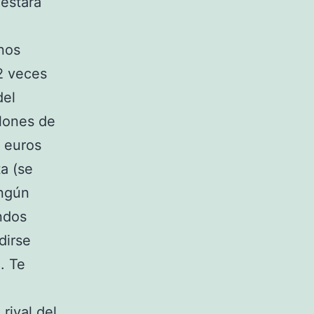
 estará
nos
 2 veces
del
llones de
e euros
a (se
ingún
ndos
dirse
. Te
rival del