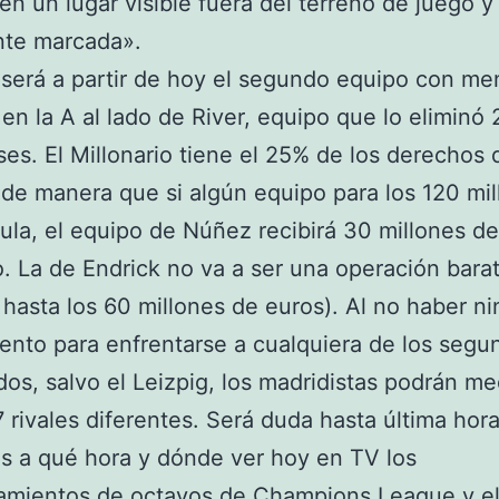
«en un lugar visible fuera del terreno de juego y
nte marcada».
 será a partir de hoy el segundo equipo con me
 en la A al lado de River, equipo que lo eliminó
es. El Millonario tiene el 25% de los derechos 
 de manera que si algún equipo para los 120 mi
sula, el equipo de Núñez recibirá 30 millones d
. La de Endrick no va a ser una operación barat
 hasta los 60 millones de euros). Al no haber n
nto para enfrentarse a cualquiera de los segu
ados, salvo el Leizpig, los madridistas podrán me
7 rivales diferentes. Será duda hasta última hora
 a qué hora y dónde ver hoy en TV los
mientos de octavos de Champions League y el 