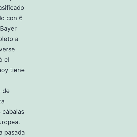
asificado
do con 6
 Bayer
oleto a
 verse
ó el
hoy tiene
o de
ta
s cábalas
uropea.
la pasada