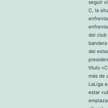
seguir v
C, la si
enfrenta
enfrenta
del club
bandera 
del esta
presiden
título «
más de u
LaLiga e
estar «u
emplazam