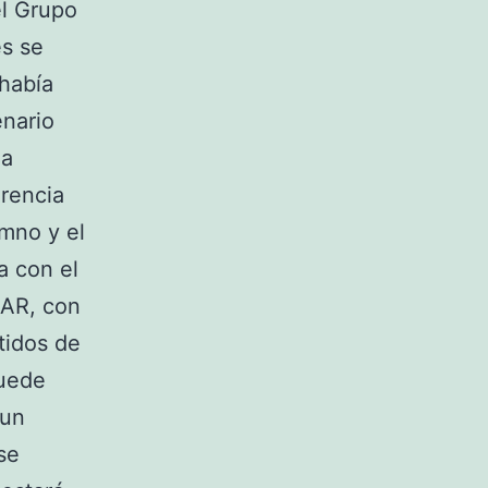
el Grupo
es se
 había
enario
la
erencia
imno y el
a con el
VAR, con
tidos de
puede
 un
se