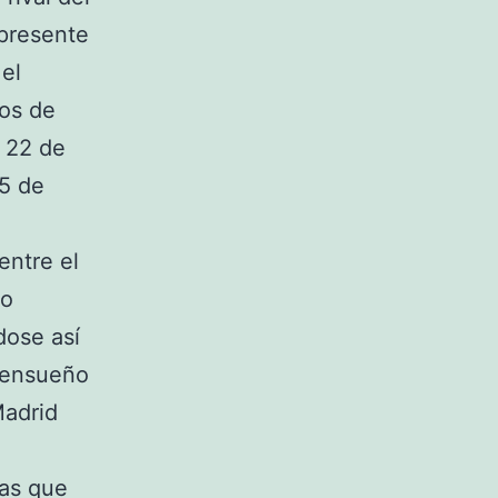
 presente
el
vos de
y 22 de
15 de
entre el
lo
dose así
 ensueño
Madrid
las que