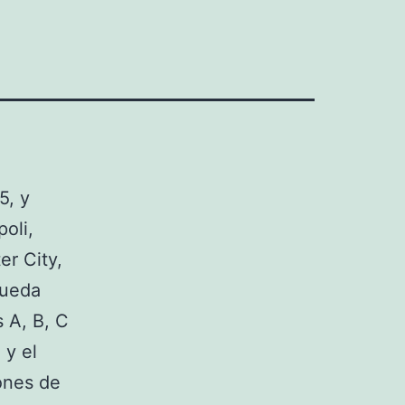
5, y
oli,
er City,
queda
s A, B, C
 y el
iones de